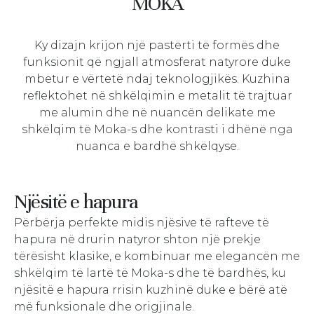
MOKA
Ky dizajn krijon një pastërti të formës dhe
funksionit që ngjall atmosferat natyrore duke
mbetur e vërtetë ndaj teknologjikës. Kuzhina
reflektohet në shkëlqimin e metalit të trajtuar
me alumin dhe në nuancën delikate me
shkëlqim të Moka-s dhe kontrasti i dhënë nga
nuanca e bardhë shkëlqyse.
Njësitë e hapura
Përbërja perfekte midis njësive të rafteve të
hapura në drurin natyror shton një prekje
tërësisht klasike, e kombinuar me elegancën me
shkëlqim të lartë të Moka-s dhe të bardhës, ku
njësitë e hapura rrisin kuzhinë duke e bërë atë
më funksionale dhe origjinale.