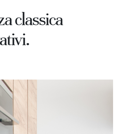
nza classica
a request
ativi.
ow more about our
quest to access on our