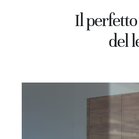
Il perfetto
Login
del l
PASSCODE
ENTER