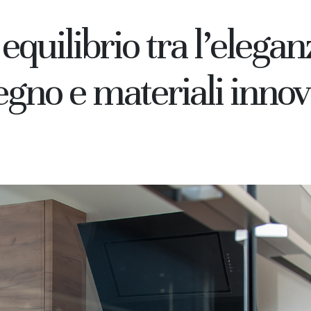
 equilibrio tra l’elega
Make 
egno e materiali innov
If you want to kn
kitchens make a re
materials
LA TUA EMAIL
[recaptcha ]
INVIARE